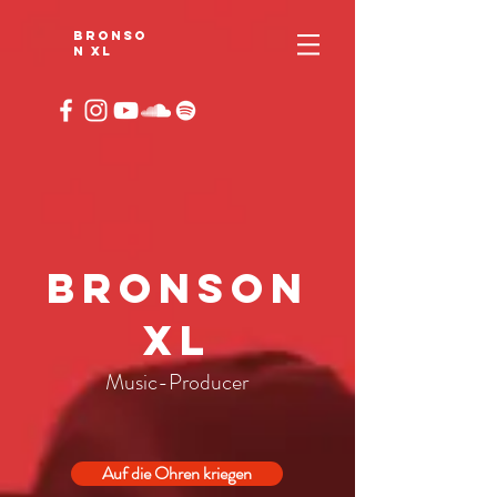
BRONSO
N XL
BRONSON
XL
Music-Producer
Auf die Ohren kriegen